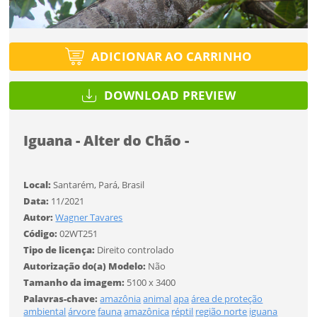
Tipo de projeto
Esqueci a senha
Tipo de projeto
Selecione
Título do projeto
Selecione
ADICIONAR AO CARRINHO
Utilização
Utilização
DOWNLOAD PREVIEW
ENTRAR
ENTRAR
Formato
Formato
Iguana - Alter do Chão -
Você ainda não tem conta?
Tamanho
Tamanho
Local:
Santarém, Pará, Brasil
Tipo de projeto
CADASTRE-SE
Data:
11/2021
Selecione
Autor:
Wagner Tavares
SALVAR
Utilização
Código:
02WT251
Tipo de licença:
Direito controlado
Autorização do(a) Modelo:
Não
Formato
Tamanho da imagem:
5100 x 3400
Palavras-chave:
amazônia
animal
apa
área de proteção
ambiental
árvore
fauna
amazônica
réptil
região norte
iguana