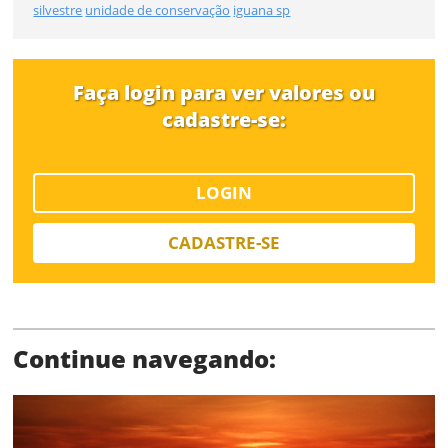
silvestre
unidade de conservação
iguana sp
Tamanho
Desejo receber novidades sobre a Pulsar Imagens
Li e concordo com os
Termos de Uso do site
Faça login para ver valores ou
FINALIZAR
cadastre-se:
CADASTRAR
LOGIN
Já tem uma conta?
CADASTRE-SE
ENTRAR
Tipo de download
Continue navegando: