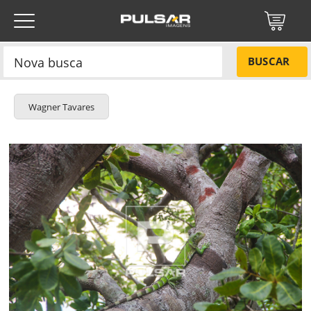
BUSCAR
Wagner Tavares
Título do projeto
NÃO
Título do projeto
Códigos
SIM
Tamanho P
R$ 57,00
Tamanho M
R$ 114,00
ENVIAR
Tamanho G
R$ 171,00
Protegido por reCAPTCHA —
Privacidade
·
Termos