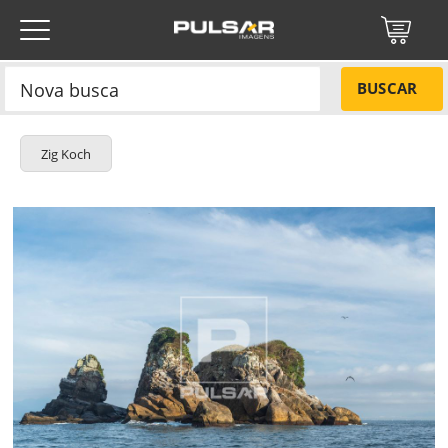
BUSCAR
Zig Koch
Título do projeto
NÃO
Título do projeto
Códigos
SIM
Tamanho P
R$ 57,00
Tamanho M
R$ 114,00
ENVIAR
Tamanho G
R$ 171,00