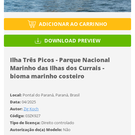
Protegido por reCAPTCHA —
Privacidade
·
Termos
Tipo de projeto
Tipo de projeto
Esqueci a senha
Selecione
Título do projeto
ADICIONAR AO CARRINHO
Selecione
Utilização
Utilização
DOWNLOAD PREVIEW
ENTRAR
ENTRAR
Formato
Formato
Ilha Três Picos - Parque Nacional
Marinho das Ilhas dos Currais -
Tamanho
Você ainda não tem conta?
Tamanho
bioma marinho costeiro
Tipo de projeto
CADASTRE-SE
Selecione
Local:
Pontal do Paraná, Paraná, Brasil
Data:
04/2025
SALVAR
Utilização
Autor:
Zig Koch
Código:
03ZK927
Tipo de licença:
Direito controlado
Formato
Autorização do(a) Modelo:
Não