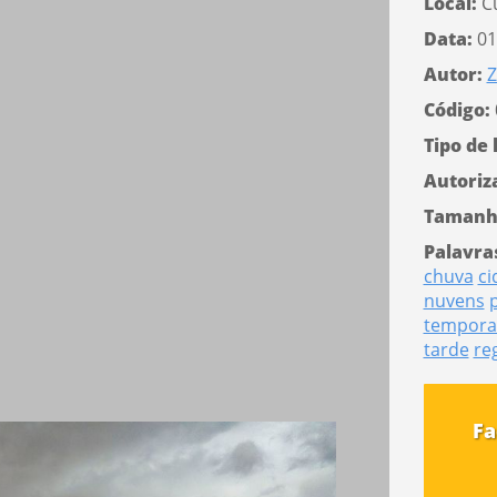
Local:
Cu
Data:
01
Autor:
Z
Código:
Tipo de 
Autoriz
Tamanh
Palavra
chuva
ci
nuvens
tempora
tarde
re
Fa