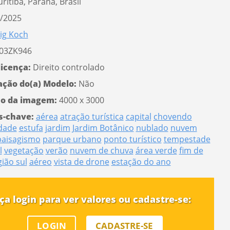
ritiba, Paraná, Brasil
/2025
ig Koch
03ZK946
licença:
Direito controlado
ação do(a) Modelo:
Não
o da imagem:
4000 x 3000
s-chave:
aérea
atração turística
capital
chovendo
dade
estufa
jardim
Jardim Botânico
nublado
nuvem
paisagismo
parque urbano
ponto turístico
tempestade
l
vegetação
verão
nuvem de chuva
área verde
fim de
gião sul
aéreo
vista de drone
estação do ano
ça login para ver valores ou cadastre-se:
LOGIN
CADASTRE-SE