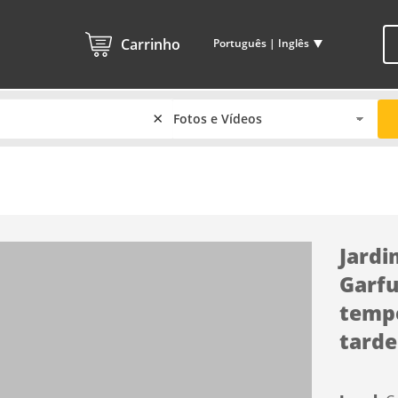
Carrinho
Português | Inglês
×
Jardi
Garfu
tempe
tarde