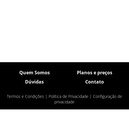
Quem Somos
Planos e preços
Dúvidas
Contato
Termos e Condições
|
Política de Privacidade
|
Configuração de
privacidade
© Pulsar Imagens 2026
- Todos os direitos
reservados.