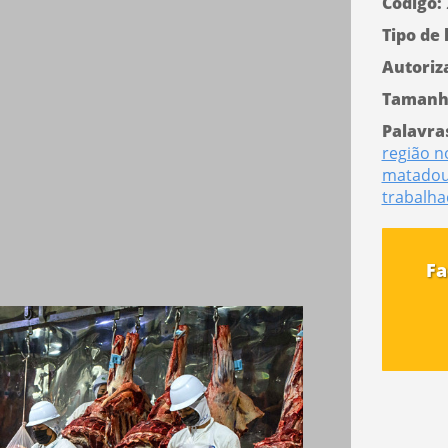
Código:
Tipo de 
Autoriz
Tamanh
Palavra
região n
matado
trabalha
Fa