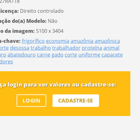
27RA118
licença:
Direito controlado
ação do(a) Modelo:
Não
o da imagem:
5100 x 3404
s-chave:
frigorífico
economia
amazônia
amazônica
orte
desossa
trabalho
trabalhador
proteína
animal
uro
abatedouro
carne
gado
corte
uniforme
capacete
dores
ça login para ver valores ou cadastre-se:
LOGIN
CADASTRE-SE