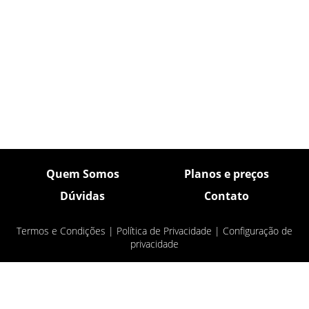
Quem Somos
Planos e preços
Dúvidas
Contato
Termos e Condições
|
Política de Privacidade
|
Configuração de
privacidade
© Pulsar Imagens 2026
- Todos os direitos
reservados.