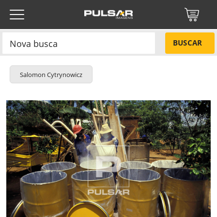
BUSCAR
Salomon Cytrynowicz
Título do projeto
NÃO
Título do projeto
Códigos
SIM
Tamanho P
R$ 57,00
ENVIAR
Tamanho M
R$ 114,00
Protegido por reCAPTCHA —
Privacidade
·
Termos
Esqueci a senha
Tamanho G
R$ 171,00
Tipo de projeto
Tipo de projeto