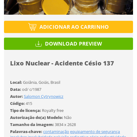
Selecione
Título do projeto
Selecione
ENTRAR
Utilização
ENTRAR
Utilização
ADICIONAR AO CARRINHO
Formato
Formato
Você ainda não tem conta?
DOWNLOAD PREVIEW
Tipo de projeto
SALVAR
Tamanho
CADASTRE-SE
Tamanho
Selecione
Lixo Nuclear - Acidente Césio 137
Utilização
Local:
Goiânia, Goiás, Brasil
Data:
od/ c/1987
Formato
Desejo receber novidades sobre a Pulsar Imagens
Autor:
Salomon Cytrynowicz
Li e concordo com os
Termos de Uso do site
Código:
415
Tamanho
Tipo de licença:
Royalty free
CADASTRAR
Autorização do(a) Modelo:
Não
Tamanho da imagem:
3834 x 2628
Palavras-chave:
contaminação
equipamento de segurança
FINALIZAR
Já tem uma conta?
insalubre
insalubridade
poluição
radioativo
césio
radioatividade