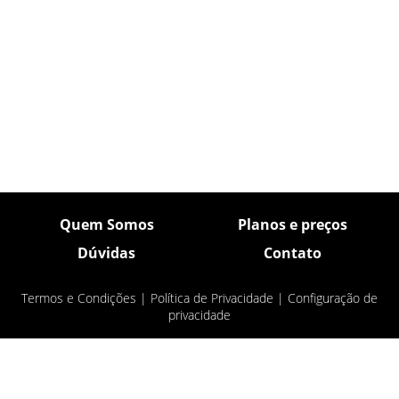
Quem Somos
Planos e preços
Dúvidas
Contato
Termos e Condições
|
Política de Privacidade
|
Configuração de
privacidade
© Pulsar Imagens 2026
- Todos os direitos
reservados.