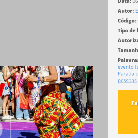
Data:
06
Autor:
E
Código:
Tipo de 
Autoriz
Tamanh
Palavra
evento
f
Parada 
pessoas
Fa