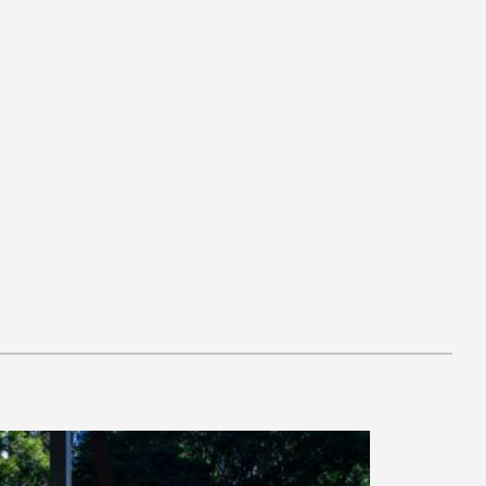
AR
AR