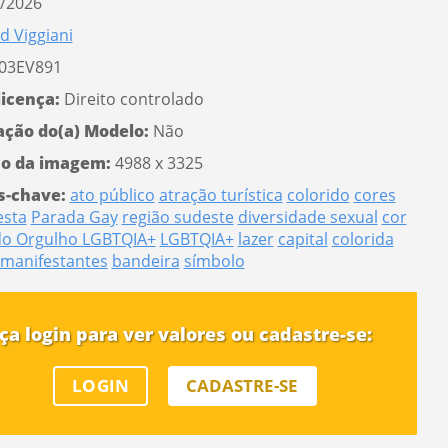
/2026
d Viggiani
03EV891
licença:
Direito controlado
ação do(a) Modelo:
Não
o da imagem:
4988 x 3325
s-chave:
ato público
atração turística
colorido
cores
esta
Parada Gay
região sudeste
diversidade sexual
cor
do Orgulho LGBTQIA+
LGBTQIA+
lazer
capital
colorida
manifestantes
bandeira
símbolo
ça login para ver valores ou cadastre-se:
LOGIN
CADASTRE-SE