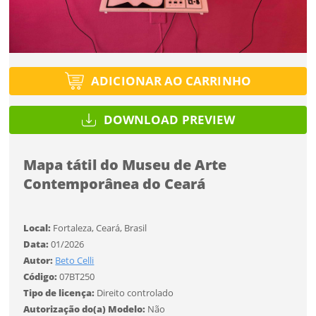
Tipo de projeto
Esqueci a senha
Tipo de projeto
Selecione
Título do projeto
Selecione
Utilização
Utilização
ADICIONAR AO CARRINHO
ENTRAR
ENTRAR
Formato
DOWNLOAD PREVIEW
Formato
Você ainda não tem conta?
Tamanho
Mapa tátil do Museu de Arte
Tamanho
Contemporânea do Ceará
Tipo de projeto
CADASTRE-SE
Selecione
SALVAR
Local:
Fortaleza, Ceará, Brasil
Utilização
Data:
01/2026
Autor:
Beto Celli
Formato
Código:
07BT250
Tipo de licença:
Direito controlado
Autorização do(a) Modelo:
Não