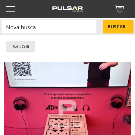
BUSCAR
Beto Celli
Título do projeto
NÃO
Título do projeto
Códigos
SIM
Tamanho P
R$ 57,00
Tamanho M
R$ 114,00
ENVIAR
Tamanho G
R$ 171,00
Protegido por reCAPTCHA —
Privacidade
·
Termos