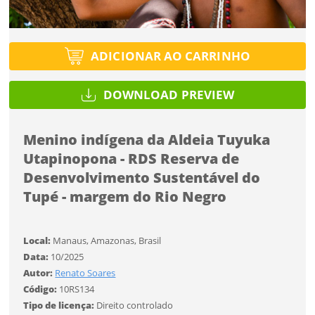
Tipo de projeto
Tipo de projeto
Selecione
Título do projeto
Selecione
Utilização
ADICIONAR AO CARRINHO
Utilização
ENTRAR
ENTRAR
DOWNLOAD PREVIEW
Formato
Formato
Você ainda não tem conta?
Menino indígena da Aldeia Tuyuka
Tamanho
Tipo de projeto
Tamanho
Utapinopona - RDS Reserva de
CADASTRE-SE
Selecione
SALVAR
Desenvolvimento Sustentável do
Tupé - margem do Rio Negro
Utilização
Formato
Local:
Manaus, Amazonas, Brasil
Data:
10/2025
Autor:
Renato Soares
Desejo receber novidades sobre a Pulsar Imagens
Tamanho
Código:
10RS134
Li e concordo com os
Termos de Uso do site
Tipo de licença:
Direito controlado