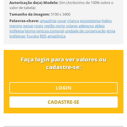
Autorização do(a) Modelo:
Sim (Acréscimo de 100% sobre o
CADASTRAR
valor de tabela)
FINALIZAR
Tamanho da imagem:
5100 x 3400
Palavras-chave:
amazônia
cocar
criança
ecossistema
índios
Já tem uma conta?
menino
penas
rosto
região norte
colares
adereços
aldeia
indígena
bioma
pintura corporal
unidade de conservação
etnia
indígenas
Tuyuka
RDS
amazônica
ENTRAR
Tipo de download
Faça login para ver valores ou
cadastre-se:
LOGIN
Limite de download
CADASTRE-SE