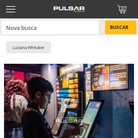
BUSCAR
Luciana Whitaker
Título do projeto
NÃO
Título do projeto
Códigos
SIM
Tamanho P
R$ 57,00
Tamanho M
R$ 114,00
ENVIAR
Tamanho G
R$ 171,00
Protegido por reCAPTCHA —
Privacidade
·
Termos