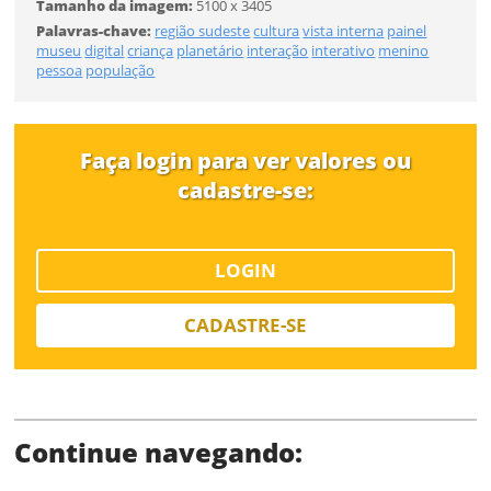
Tamanho da imagem:
5100 x 3405
Desejo receber novidades sobre a Pulsar Imagens
Palavras-chave:
região sudeste
cultura
vista interna
painel
Li e concordo com os
Termos de Uso do site
museu
digital
criança
planetário
interação
interativo
menino
FINALIZAR
pessoa
população
CADASTRAR
Faça login para ver valores ou
Já tem uma conta?
cadastre-se:
ENTRAR
Tipo de download
LOGIN
CADASTRE-SE
Continue navegando:
Limite de download