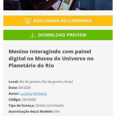
Tipo de projeto
Esqueci a senha
Tipo de projeto
Selecione
Título do projeto
Selecione
ADICIONAR AO CARRINHO
Utilização
Utilização
ENTRAR
ENTRAR
DOWNLOAD PREVIEW
Formato
Formato
Menino interagindo com painel
Você ainda não tem conta?
Tamanho
digital no Museu do Universo no
Tamanho
Tipo de projeto
Planetário do Rio
CADASTRE-SE
Selecione
SALVAR
Utilização
Local:
Rio de Janeiro, Rio de Janeiro, Brasil
Data:
04/2026
Autor:
Luciana Whitaker
Formato
Código:
23LW400
Tipo de licença:
Direito controlado
Autorização do(a) Modelo:
Sim
Tamanho