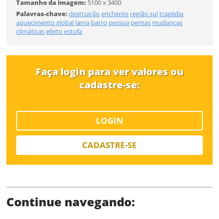
Tamanho da imagem:
5100 x 3400
Tamanho
Palavras-chave:
destruição
enchente
região sul
tragédia
aquecimento global
lama
barro
pessoa
pernas
mudanças
climáticas
efeito estufa
Desejo receber novidades sobre a Pulsar Imagens
Li e concordo com os
Termos de Uso do site
FINALIZAR
CADASTRAR
Faça login para ver valores ou
cadastre-se:
Já tem uma conta?
LOGIN
ENTRAR
CADASTRE-SE
Tipo de download
Continue navegando: