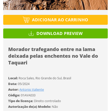
Tipo de projeto
Tipo de projeto
Esqueci a senha
Selecione
Título do projeto
Selecione
ADICIONAR AO CARRINHO
Utilização
Utilização
DOWNLOAD PREVIEW
ENTRAR
ENTRAR
Formato
Formato
Morador trafegando entre na lama
deixada pelas enchentes no Vale do
Você ainda não tem conta?
Tamanho
Tamanho
Taquari
Tipo de projeto
CADASTRE-SE
Selecione
Local:
Roca Sales, Rio Grande do Sul, Brasil
SALVAR
Utilização
Data:
05/2024
Autor:
Antonio Valiente
Código:
01AVA033
Formato
Tipo de licença:
Direito controlado
Autorização do(a) Modelo:
Não