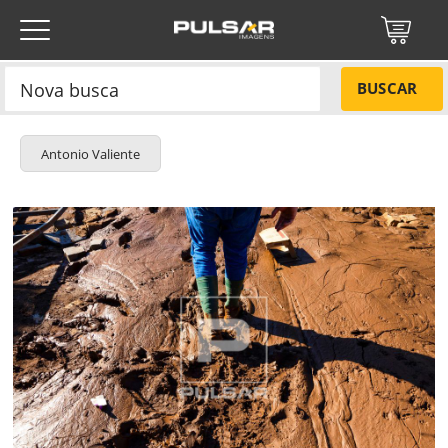
BUSCAR
Antonio Valiente
Título do projeto
NÃO
Título do projeto
Códigos
SIM
Tamanho P
R$ 57,00
Tamanho M
R$ 114,00
ENVIAR
Tamanho G
R$ 171,00
Protegido por reCAPTCHA —
Privacidade
·
Termos