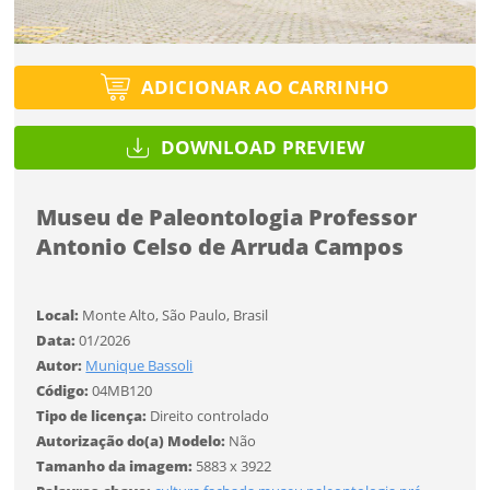
Tipo de projeto
Tipo de projeto
Selecione
Título do projeto
Selecione
Utilização
ADICIONAR AO CARRINHO
Utilização
ENTRAR
ENTRAR
DOWNLOAD PREVIEW
Formato
Formato
Você ainda não tem conta?
Museu de Paleontologia Professor
Tamanho
Tamanho
Tipo de projeto
Antonio Celso de Arruda Campos
CADASTRE-SE
Selecione
SALVAR
Utilização
Local:
Monte Alto, São Paulo, Brasil
Data:
01/2026
Autor:
Munique Bassoli
Formato
Código:
04MB120
Tipo de licença:
Direito controlado
Autorização do(a) Modelo:
Não
Desejo receber novidades sobre a Pulsar Imagens
Tamanho
Tamanho da imagem:
5883 x 3922
Li e concordo com os
Termos de Uso do site