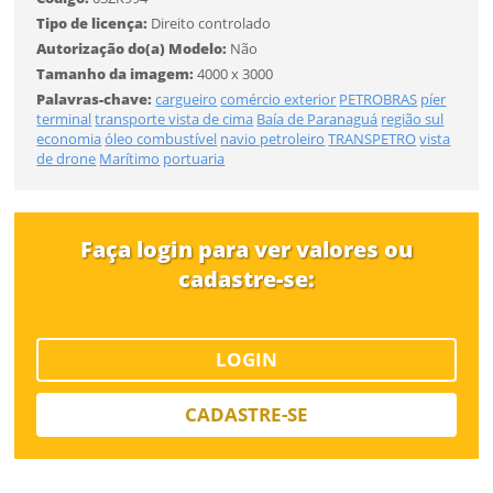
Tipo de licença:
Direito controlado
Autorização do(a) Modelo:
Não
Tamanho
Tamanho da imagem:
4000 x 3000
Palavras-chave:
cargueiro
comércio exterior
PETROBRAS
píer
terminal
transporte
vista de cima
Baía de Paranaguá
região sul
economia
óleo combustível
navio petroleiro
TRANSPETRO
vista
FINALIZAR
Desejo receber novidades sobre a Pulsar Imagens
de drone
Marítimo
portuaria
Li e concordo com os
Termos de Uso do site
CADASTRAR
Faça login para ver valores ou
cadastre-se:
Já tem uma conta?
ENTRAR
LOGIN
CADASTRE-SE
Tipo de download