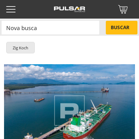
BUSCAR
Zig Koch
Título do projeto
NÃO
Título do projeto
Códigos
SIM
Tamanho P
R$ 57,00
Tamanho M
R$ 114,00
ENVIAR
Tamanho G
R$ 171,00