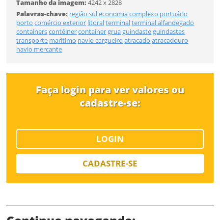
Tamanho da imagem:
4242 x 2828
Li e concordo com os
Termos de Uso do site
Palavras-chave:
região sul
economia
complexo
portuário
porto
comércio exterior
litoral
terminal
terminal alfandegado
CADASTRAR
FINALIZAR
containers
contêiner
container
grua
guindaste
guindastes
transporte
marítimo
navio cargueiro
atracado
atracadouro
navio mercante
Já tem uma conta?
Faça login para ver valores ou
ENTRAR
cadastre-se:
Tipo de download
LOGIN
CADASTRE-SE
Limite de download