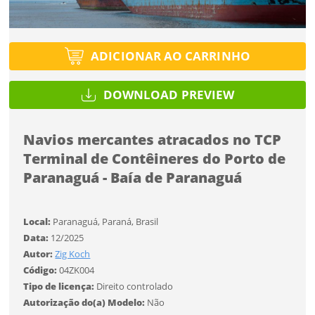
Tipo de projeto
Esqueci a senha
Tipo de projeto
Selecione
Título do projeto
Selecione
ADICIONAR AO CARRINHO
Utilização
Utilização
ENTRAR
ENTRAR
DOWNLOAD PREVIEW
Formato
Formato
Você ainda não tem conta?
Navios mercantes atracados no TCP
Tamanho
Tamanho
Terminal de Contêineres do Porto de
Tipo de projeto
CADASTRE-SE
Paranaguá - Baía de Paranaguá
Selecione
SALVAR
Utilização
Local:
Paranaguá, Paraná, Brasil
Data:
12/2025
Formato
Autor:
Zig Koch
Código:
04ZK004
Tipo de licença:
Direito controlado
Tamanho
Autorização do(a) Modelo:
Não
Desejo receber novidades sobre a Pulsar Imagens