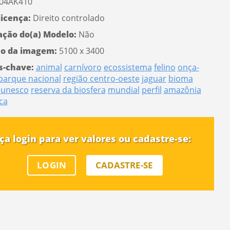
04AK410
licença:
Direito controlado
ação do(a) Modelo:
Não
o da imagem:
5100 x 3400
s-chave:
animal
carnívoro
ecossistema
felino
onça-
parque nacional
região centro-oeste
jaguar
bioma
unesco
reserva da biosfera
mundial
perfil
amazônia
ca
ça login para ver valores ou cadastre-se:
LOGIN
CADASTRE-SE