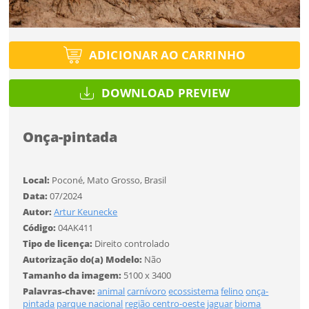
Tipo de projeto
Selecione
Título do projeto
Selecione
Utilização
Utilização
ENTRAR
ADICIONAR AO CARRINHO
ENTRAR
Formato
DOWNLOAD PREVIEW
Formato
Você ainda não tem conta?
Onça-pintada
Tamanho
Tipo de projeto
Tamanho
CADASTRE-SE
SALVAR
Selecione
Local:
Poconé, Mato Grosso, Brasil
Utilização
Data:
07/2024
Autor:
Artur Keunecke
Código:
04AK411
Formato
Tipo de licença:
Direito controlado
Autorização do(a) Modelo:
Não
Desejo receber novidades sobre a Pulsar Imagens
Tamanho da imagem:
5100 x 3400
Tamanho
Li e concordo com os
Termos de Uso do site
Palavras-chave:
animal
carnívoro
ecossistema
felino
onça-
pintada
parque nacional
região centro-oeste
jaguar
bioma
CADASTRAR