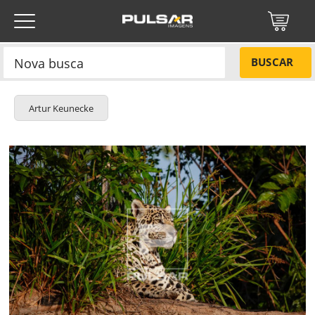
BUSCAR
Artur Keunecke
Título do projeto
NÃO
Título do projeto
Códigos
SIM
Tamanho P
R$ 57,00
ENVIAR
Tamanho M
R$ 114,00
Protegido por reCAPTCHA —
Privacidade
·
Termos
Tamanho G
R$ 171,00
Esqueci a senha
Tipo de projeto