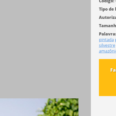
Código:
Tipo de 
Autoriz
Tamanh
Palavra
pintada
silvestre
amazôni
Fa