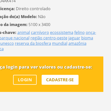
04AK414
licença:
Direito controlado
ação do(a) Modelo:
Não
o da imagem:
5100 x 3400
s-chave:
animal
carnívoro
ecossistema
felino
onça-
parque nacional
região centro-oeste
jaguar
bioma
unesco
reserva da biosfera
mundial
amazônia
ca
ça login para ver valores ou cadastre-se:
LOGIN
CADASTRE-SE