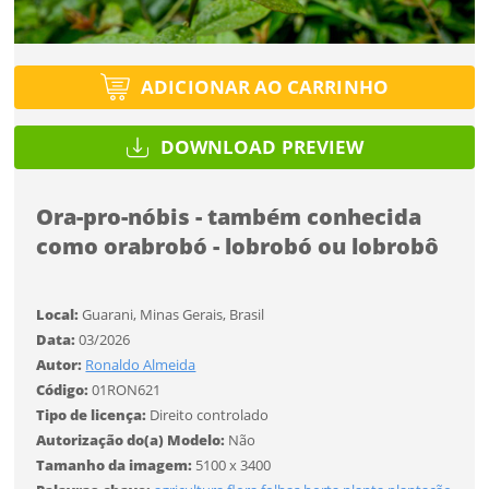
Tipo de projeto
Tipo de projeto
Esqueci a senha
Selecione
Título do projeto
Selecione
ADICIONAR AO CARRINHO
Utilização
Utilização
DOWNLOAD PREVIEW
ENTRAR
ENTRAR
Formato
Formato
Ora-pro-nóbis - também conhecida
como orabrobó - lobrobó ou lobrobô
Você ainda não tem conta?
Tamanho
Tamanho
Tipo de projeto
CADASTRE-SE
Local:
Guarani, Minas Gerais, Brasil
Selecione
Data:
03/2026
SALVAR
Utilização
Autor:
Ronaldo Almeida
Código:
01RON621
Tipo de licença:
Direito controlado
Formato
Autorização do(a) Modelo:
Não
Tamanho da imagem:
5100 x 3400