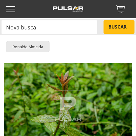
BUSCAR
Ronaldo Almeida
Título do projeto
NÃO
Título do projeto
Códigos
SIM
Tamanho P
R$ 57,00
Tamanho M
R$ 114,00
ENVIAR
Tamanho G
R$ 171,00
Protegido por reCAPTCHA —
Privacidade
·
Termos