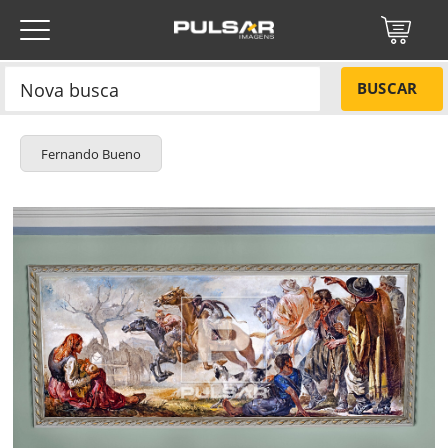
BUSCAR
Fernando Bueno
Título do projeto
NÃO
Título do projeto
Códigos
SIM
Tamanho P
R$ 57,00
Tamanho M
R$ 114,00
ENVIAR
Tamanho G
R$ 171,00
Protegido por reCAPTCHA —
Privacidade
·
Termos