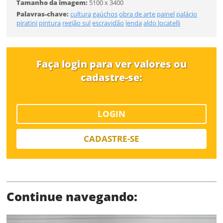
Tamanho da imagem:
5100 x 3400
Tamanho
Palavras-chave:
cultura
gaúchos
obra de arte
painel
palácio
piratini
pintura
região sul
escravidão
lenda
aldo locatelli
Desejo receber novidades sobre a Pulsar Imagens
Li e concordo com os
Termos de Uso do site
FINALIZAR
CADASTRAR
Faça login para ver valores ou
cadastre-se:
Já tem uma conta?
LOGIN
ENTRAR
CADASTRE-SE
Tipo de download
Continue navegando: