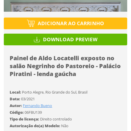
Tipo de projeto
Tipo de projeto
Esqueci a senha
Selecione
Título do projeto
Selecione
ADICIONAR AO CARRINHO
Utilização
Utilização
DOWNLOAD PREVIEW
ENTRAR
ENTRAR
Formato
Formato
Painel de Aldo Locatelli exposto no
salão Negrinho do Pastoreio - Palácio
Você ainda não tem conta?
Tamanho
Tamanho
Piratini - lenda gaúcha
Tipo de projeto
CADASTRE-SE
Selecione
Local:
Porto Alegre, Rio Grande do Sul, Brasil
SALVAR
Utilização
Data:
03/2021
Autor:
Fernando Bueno
Código:
06FBU139
Formato
Tipo de licença:
Direito controlado
Autorização do(a) Modelo:
Não