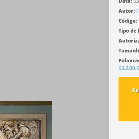
Data:
03
Autor:
F
Código:
Tipo de 
Autoriz
Tamanh
Palavra
palácio p
Fa