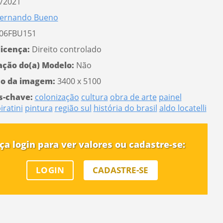
/2021
ernando Bueno
06FBU151
licença:
Direito controlado
ação do(a) Modelo:
Não
o da imagem:
3400 x 5100
s-chave:
colonização
cultura
obra de arte
painel
iratini
pintura
região sul
história do brasil
aldo locatelli
ça login para ver valores ou cadastre-se:
LOGIN
CADASTRE-SE