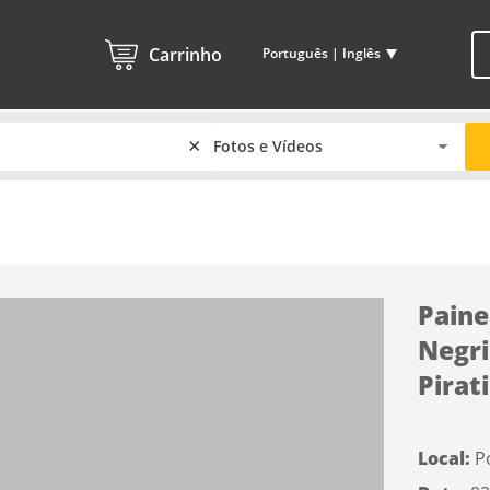
Carrinho
Português | Inglês
×
Paine
Negri
Pirat
Local:
P