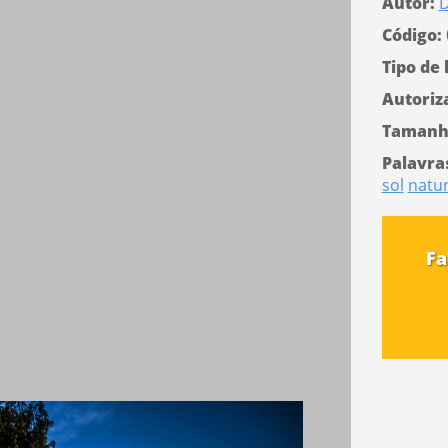
Autor:
D
Código:
Tipo de 
Autoriz
Tamanh
Palavra
sol
natu
Fa