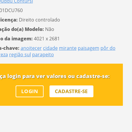
uddu Contursi
01DCU760
licença:
Direito controlado
ação do(a) Modelo:
Não
o da imagem:
4021 x 2681
s-chave:
anoitecer
cidade
mirante
paisagem
pôr do
reza
região sul
parapeito
ça login para ver valores ou cadastre-se:
LOGIN
CADASTRE-SE