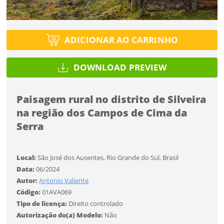
Tipo de projeto
Tipo de projeto
Esqueci a senha
Selecione
Título do projeto
Selecione
ADICIONAR AO CARRINHO
Utilização
Utilização
DOWNLOAD PREVIEW
ENTRAR
ENTRAR
Formato
Formato
Paisagem rural no distrito de Silveira
na região dos Campos de Cima da
Tamanho
Você ainda não tem conta?
Tamanho
Serra
Tipo de projeto
CADASTRE-SE
Selecione
Local:
São José dos Ausentes, Rio Grande do Sul, Brasil
SALVAR
Utilização
Data:
06/2024
Autor:
Antonio Valiente
Código:
01AVA069
Formato
Tipo de licença:
Direito controlado
Autorização do(a) Modelo:
Não