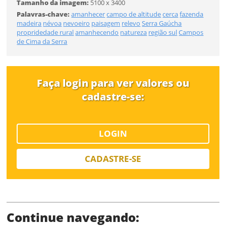
Tamanho da imagem:
5100 x 3400
Tamanho
Palavras-chave:
amanhecer
campo de altitude
cerca
fazenda
madeira
névoa
nevoeiro
paisagem
relevo
Serra Gaúcha
propridedade rural
amanhecendo
natureza
região sul
Campos
Desejo receber novidades sobre a Pulsar Imagens
de Cima da Serra
Li e concordo com os
Termos de Uso do site
FINALIZAR
CADASTRAR
Faça login para ver valores ou
cadastre-se:
Já tem uma conta?
ENTRAR
LOGIN
CADASTRE-SE
Tipo de download
Continue navegando: