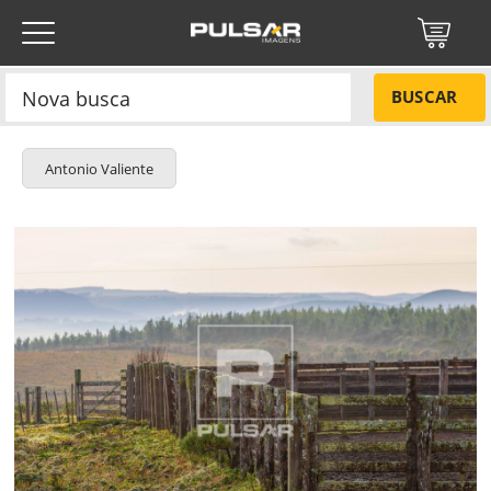
BUSCAR
Antonio Valiente
Título do projeto
NÃO
Título do projeto
Códigos
SIM
Tamanho P
R$ 57,00
Tamanho M
R$ 114,00
ENVIAR
Tamanho G
R$ 171,00
Protegido por reCAPTCHA —
Privacidade
·
Termos