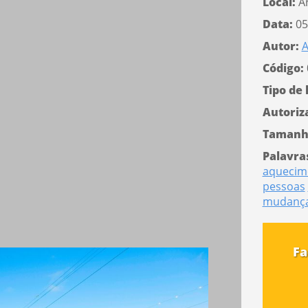
Local:
A
Data:
05
Autor:
A
Código:
Tipo de 
Autoriz
Tamanh
Palavra
aquecim
pessoas
mudança
Fa