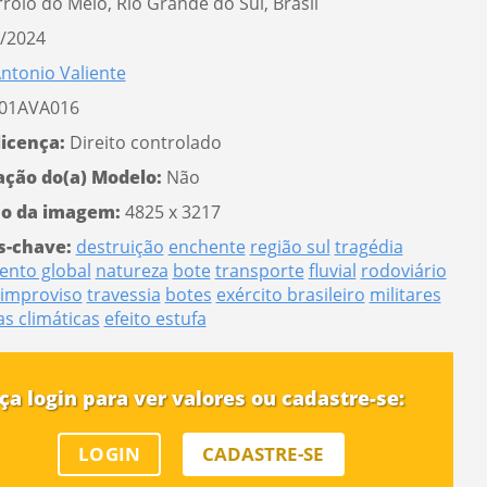
rroio do Meio, Rio Grande do Sul, Brasil
/2024
ntonio Valiente
01AVA016
licença:
Direito controlado
ação do(a) Modelo:
Não
o da imagem:
4825 x 3217
s-chave:
destruição
enchente
região sul
tragédia
ento global
natureza
bote
transporte
fluvial
rodoviário
improviso
travessia
botes
exército brasileiro
militares
s climáticas
efeito estufa
ça login para ver valores ou cadastre-se:
LOGIN
CADASTRE-SE