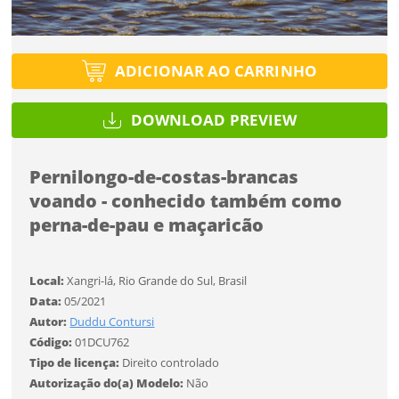
Tipo de projeto
Esqueci a senha
Tipo de projeto
Selecione
Título do projeto
Selecione
ADICIONAR AO CARRINHO
Utilização
Utilização
ENTRAR
ENTRAR
DOWNLOAD PREVIEW
Formato
Formato
Pernilongo-de-costas-brancas
Você ainda não tem conta?
Tamanho
voando - conhecido também como
Tamanho
Tipo de projeto
perna-de-pau e maçaricão
CADASTRE-SE
Selecione
SALVAR
Utilização
Local:
Xangri-lá, Rio Grande do Sul, Brasil
Data:
05/2021
Autor:
Duddu Contursi
Formato
Código:
01DCU762
Tipo de licença:
Direito controlado
Autorização do(a) Modelo:
Não
Tamanho