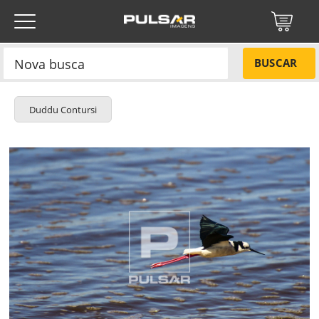
BUSCAR
Duddu Contursi
Título do projeto
NÃO
Título do projeto
Códigos
SIM
Tamanho P
R$ 57,00
Tamanho M
R$ 114,00
ENVIAR
Tamanho G
R$ 171,00
Protegido por reCAPTCHA —
Privacidade
·
Termos