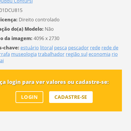
uddu Contursi
01DCU815
licença:
Direito controlado
ação do(a) Modelo:
Não
o da imagem:
4096 x 2730
s-chave:
estuário
litoral
pesca
pescador
rede
rede de
rrafa
museologia
trabalhador
região sul
economia
rio
ai
ça login para ver valores ou cadastre-se:
LOGIN
CADASTRE-SE