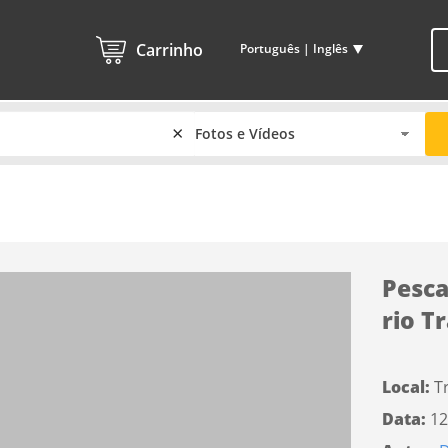
Carrinho
Português | Inglês
×
Pesca
rio T
Local:
T
Data:
12