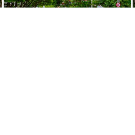
 Somos
Planos e preços
Dúvidas
C