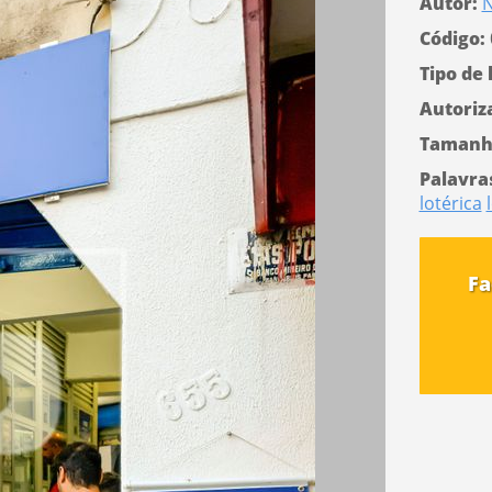
Autor:
N
Código:
Tipo de 
Autoriz
Tamanh
Palavra
lotérica
Fa
s
o projeto