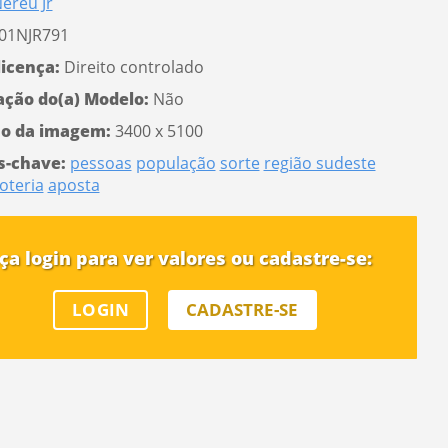
ereu Jr
01NJR791
licença:
Direito controlado
ação do(a) Modelo:
Não
o da imagem:
3400 x 5100
s-chave:
pessoas
população
sorte
região sudeste
loteria
aposta
ça login para ver valores ou cadastre-se:
LOGIN
CADASTRE-SE