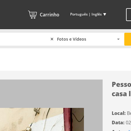
Carrinho
Português | Inglês
×
Pess
casa 
Local:
B
Data:
02