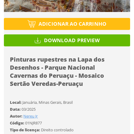
Tipo de projeto
Selecione
Título do projeto
Selecione
Utilização
ENTRAR
Utilização
ADICIONAR AO CARRINHO
ENTRAR
Formato
DOWNLOAD PREVIEW
Formato
Você ainda não tem conta?
Tamanho
Pinturas rupestres na Lapa dos
Tipo de projeto
Tamanho
CADASTRE-SE
Desenhos - Parque Nacional
SALVAR
Selecione
Cavernas do Peruaçu - Mosaico
Utilização
Sertão Veredas-Peruaçu
Formato
Local:
Januária, Minas Gerais, Brasil
Data:
03/2025
Desejo receber novidades sobre a Pulsar Imagens
Autor:
Nereu Jr
Tamanho
Li e concordo com os
Termos de Uso do site
Código:
01NJR877
Tipo de licença:
Direito controlado
CADASTRAR