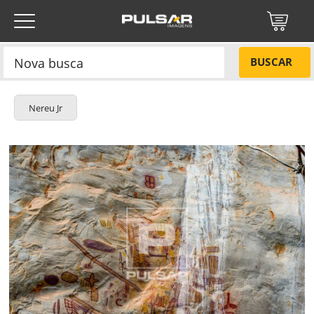
BUSCAR
Nereu Jr
Título do projeto
NÃO
Título do projeto
Códigos
SIM
Tamanho P
R$ 57,00
ENVIAR
Tamanho M
R$ 114,00
Protegido por reCAPTCHA —
Privacidade
·
Termos
Tamanho G
R$ 171,00
Esqueci a senha
Tipo de projeto