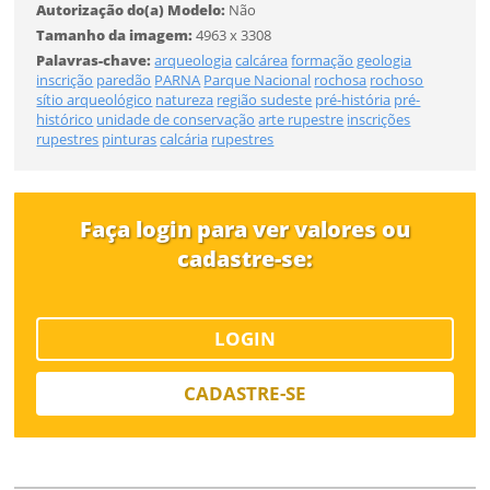
Autorização do(a) Modelo:
Não
FINALIZAR
Tamanho da imagem:
4963 x 3308
Palavras-chave:
arqueologia
calcárea
formação
geologia
Já tem uma conta?
inscrição
paredão
PARNA
Parque Nacional
rochosa
rochoso
sítio arqueológico
natureza
região sudeste
pré-história
pré-
histórico
unidade de conservação
arte rupestre
inscrições
ENTRAR
rupestres
pinturas
calcária
rupestres
Tipo de download
Faça login para ver valores ou
cadastre-se:
LOGIN
Limite de download
CADASTRE-SE