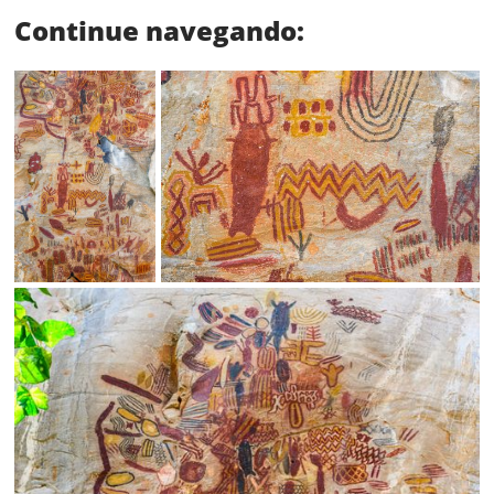
Continue navegando:
Status
SALVAR