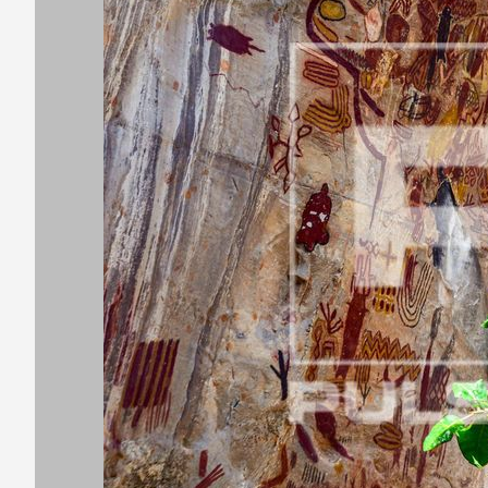
Código
Título d
Título 