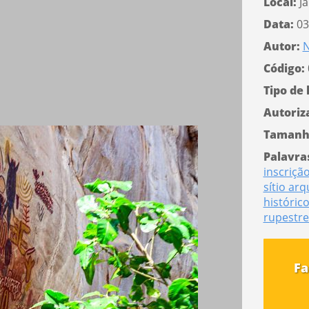
Local:
J
Data:
03
Autor:
N
Código:
Tipo de 
Autoriz
Tamanh
Palavra
inscriçã
sítio ar
históric
rupestre
Fa