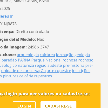
anuária, Minas Gerais, Brasil
/2025
ereu Jr
01NJR878
licença:
Direito controlado
ação do(a) Modelo:
Não
o da imagem:
2498 x 3747
s-chave:
arqueologia
calcárea
formação
geologia
o
paredão
PARNA
Parque Nacional
rochosa
rochoso
queológico
natureza
região sudeste
pré-história
pré-
o
unidade de conservação
arte rupestre
inscrições
s
pinturas
calcária
rupestres
ça login para ver valores ou cadastre-se:
LOGIN
CADASTRE-SE