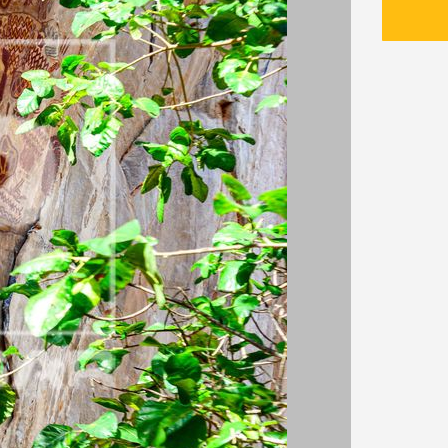
s
o projeto
do projeto