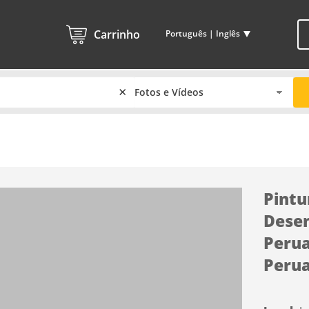
Carrinho
Português | Inglês
×
Pintu
Desen
Perua
Peru