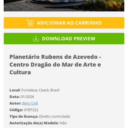
Tipo de projeto
Esqueci a senha
Tipo de projeto
Selecione
Título do projeto
Selecione
ADICIONAR AO CARRINHO
Utilização
Utilização
ENTRAR
ENTRAR
DOWNLOAD PREVIEW
Formato
Formato
Planetário Rubens de Azevedo -
Você ainda não tem conta?
Tamanho
Centro Dragão do Mar de Arte e
Tamanho
Tipo de projeto
Cultura
CADASTRE-SE
Selecione
SALVAR
Utilização
Local:
Fortaleza, Ceará, Brasil
Data:
01/2026
Autor:
Beto Celli
Formato
Código:
07BT222
Tipo de licença:
Direito controlado
Autorização do(a) Modelo:
Não
Tamanho