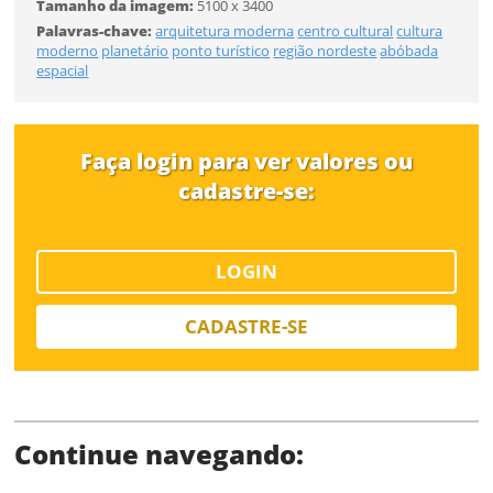
Tamanho da imagem:
5100 x 3400
Desejo receber novidades sobre a Pulsar Imagens
Palavras-chave:
arquitetura moderna
centro cultural
cultura
Li e concordo com os
Termos de Uso do site
moderno
planetário
ponto turístico
região nordeste
abóbada
FINALIZAR
espacial
CADASTRAR
Já tem uma conta?
Faça login para ver valores ou
cadastre-se:
ENTRAR
Tipo de download
LOGIN
CADASTRE-SE
Continue navegando:
Limite de download