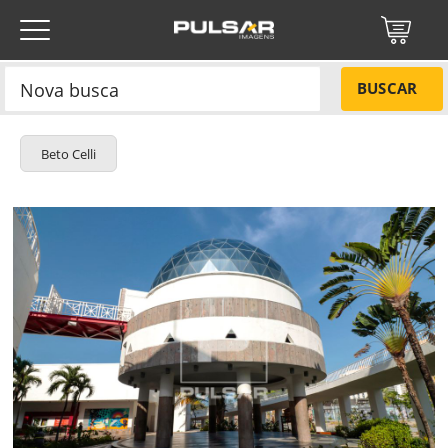
BUSCAR
Beto Celli
Título do projeto
NÃO
Título do projeto
Códigos
SIM
Tamanho P
R$ 57,00
Tamanho M
R$ 114,00
ENVIAR
Tamanho G
R$ 171,00
Protegido por reCAPTCHA —
Privacidade
·
Termos