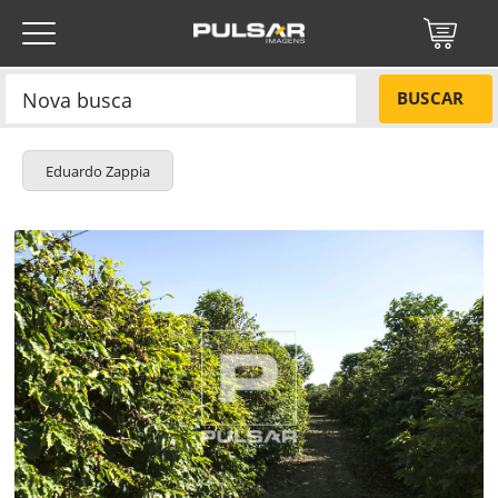
BUSCAR
Eduardo Zappia
Título do projeto
NÃO
Título do projeto
Códigos
SIM
Tamanho P
R$ 57,00
ENVIAR
Tamanho M
R$ 114,00
Tamanho G
R$ 171,00
Protegido por reCAPTCHA —
Privacidade
·
Termos