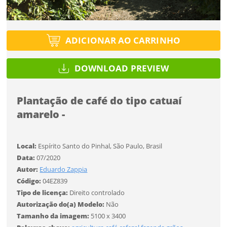
Tipo de projeto
Esqueci a senha
Tipo de projeto
Selecione
Título do projeto
Selecione
ADICIONAR AO CARRINHO
Utilização
Utilização
ENTRAR
ENTRAR
DOWNLOAD PREVIEW
Formato
Formato
Plantação de café do tipo catuaí
Você ainda não tem conta?
Tamanho
amarelo -
Tamanho
Tipo de projeto
CADASTRE-SE
Selecione
SALVAR
Local:
Espírito Santo do Pinhal, São Paulo, Brasil
Utilização
Data:
07/2020
Autor:
Eduardo Zappia
Código:
04EZ839
Formato
Tipo de licença:
Direito controlado
Autorização do(a) Modelo:
Não
Tamanho da imagem:
5100 x 3400
Tamanho
Desejo receber novidades sobre a Pulsar Imagens