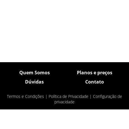
Quem Somos
Planos e preços
Dúvidas
Contato
Termos e Condições
|
Política de Privacidade
|
Configuração de
privacidade
© Pulsar Imagens 2026
- Todos os direitos
reservados.