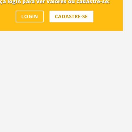
ça login para ver valores ou cadastre-se:
LOGIN
CADASTRE-SE
 a senha