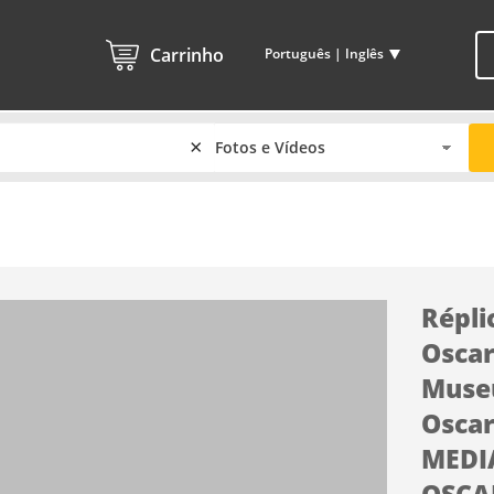
Carrinho
Português | Inglês
×
Répli
Osca
Museu
Osca
MEDI