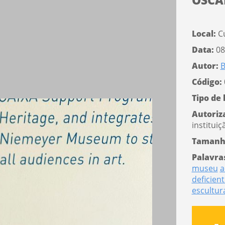
OSCA
Local:
Cu
Data:
08
Autor:
B
Código:
Tipo de 
Autoriz
instituiç
Tamanh
Palavra
museu
a
deficient
escultur