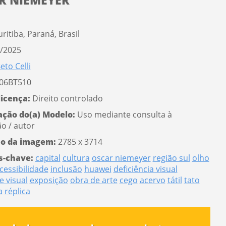
R NIEMEYER
ritiba, Paraná, Brasil
/2025
eto Celli
06BT510
licença:
Direito controlado
ação do(a) Modelo:
Uso mediante consulta à
ão / autor
o da imagem:
2785 x 3714
s-chave:
capital
cultura
oscar niemeyer
região sul
olho
cessibilidade
inclusão
huawei
deficiência visual
e visual
exposição
obra de arte
cego
acervo
tátil
tato
a
réplica