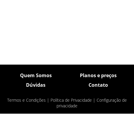
Quem Somos
Planos e preços
Dúvidas
Contato
Termos e Condições
|
Política de Privacidade
|
Configuração de
privacidade
© Pulsar Imagens 2026
- Todos os direitos
reservados.