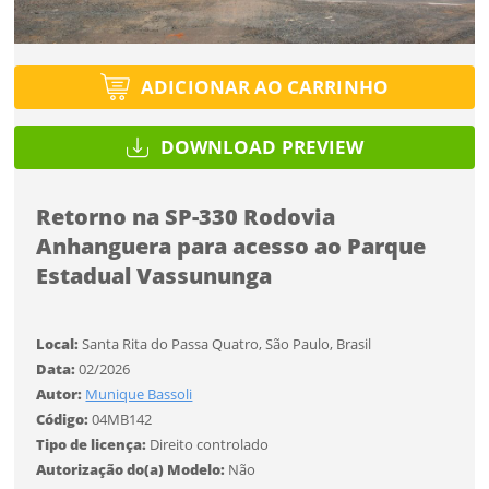
Tipo de projeto
Esqueci a senha
Tipo de projeto
Selecione
Título do projeto
Selecione
Utilização
ADICIONAR AO CARRINHO
Utilização
ENTRAR
ENTRAR
DOWNLOAD PREVIEW
Formato
Formato
Você ainda não tem conta?
Retorno na SP-330 Rodovia
Tamanho
Tamanho
Anhanguera para acesso ao Parque
Tipo de projeto
CADASTRE-SE
Estadual Vassununga
Selecione
SALVAR
Utilização
Local:
Santa Rita do Passa Quatro, São Paulo, Brasil
Data:
02/2026
Formato
Autor:
Munique Bassoli
Código:
04MB142
Tipo de licença:
Direito controlado
Tamanho
Autorização do(a) Modelo:
Não
Desejo receber novidades sobre a Pulsar Imagens