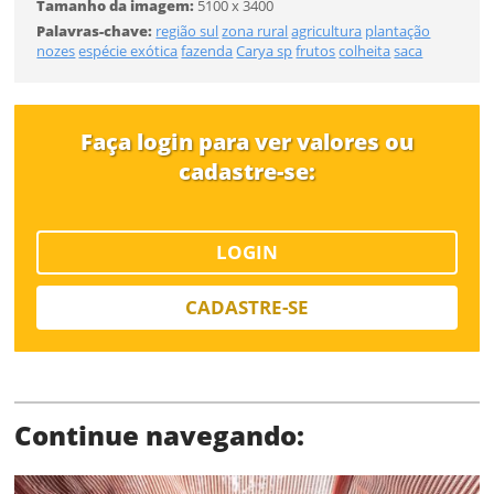
Desejo receber novidades sobre a Pulsar Imagens
Tamanho da imagem:
5100 x 3400
Li e concordo com os
Termos de Uso do site
Palavras-chave:
região sul
zona rural
agricultura
plantação
nozes
espécie exótica
fazenda
Carya sp
frutos
colheita
saca
FINALIZAR
CADASTRAR
Faça login para ver valores ou
Já tem uma conta?
cadastre-se:
ENTRAR
LOGIN
Tipo de download
CADASTRE-SE
Continue navegando:
Limite de download