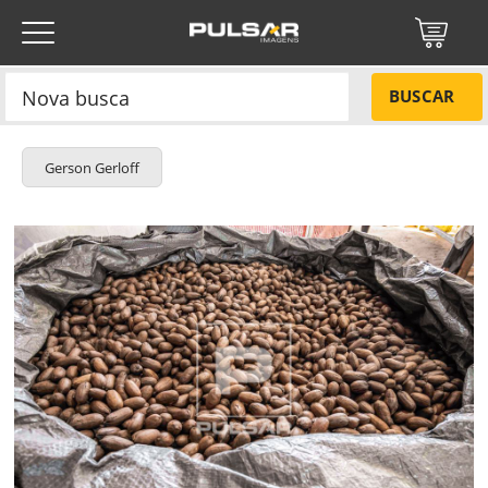
BUSCAR
Gerson Gerloff
Título do projeto
NÃO
Título do projeto
Códigos
SIM
Tamanho P
R$ 57,00
ENVIAR
Tamanho M
R$ 114,00
Tamanho G
R$ 171,00
Protegido por reCAPTCHA —
Privacidade
·
Termos