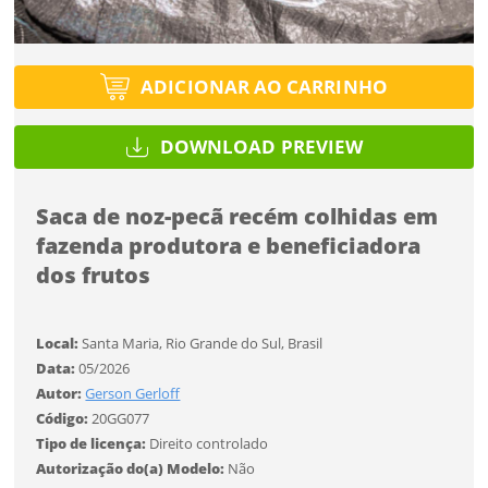
Tipo de projeto
Esqueci a senha
Tipo de projeto
Selecione
Título do projeto
Selecione
ADICIONAR AO CARRINHO
Utilização
Utilização
ENTRAR
ENTRAR
DOWNLOAD PREVIEW
Formato
Formato
Saca de noz-pecã recém colhidas em
Você ainda não tem conta?
Tamanho
fazenda produtora e beneficiadora
Tamanho
Tipo de projeto
dos frutos
CADASTRE-SE
Selecione
SALVAR
Utilização
Local:
Santa Maria, Rio Grande do Sul, Brasil
Data:
05/2026
Autor:
Gerson Gerloff
Formato
Código:
20GG077
Tipo de licença:
Direito controlado
Autorização do(a) Modelo:
Não
Tamanho