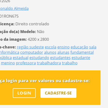
/2026
onaldo Almeida
01RON675
licença:
Direito controlado
ação do(a) Modelo:
Não
o da imagem:
4200 x 2800
s-chave:
região sudeste
escola
ensino
educação
sala
informática
computador
alunos
alunas
fundamental
pública
estadual
estudando
estudantes
estudante
menino
professora
trabalhadora
trabalho
ça login para ver valores ou cadastre-se:
LOGIN
CADASTRE-SE