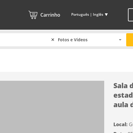
Carrinho
Português | Inglês
×
Sala 
estad
aula 
Local:
G