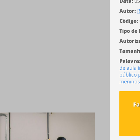
Data:
05
Autor:
R
Código:
Tipo de 
Autoriz
Tamanh
Palavra
de aula
público
meninos
Fa