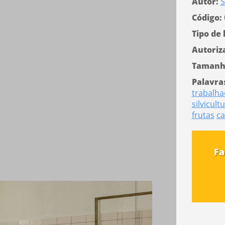
Autor:
S
Código:
Tipo de 
Autoriz
Tamanh
Palavra
trabalha
silvicult
frutas
ca
Fa