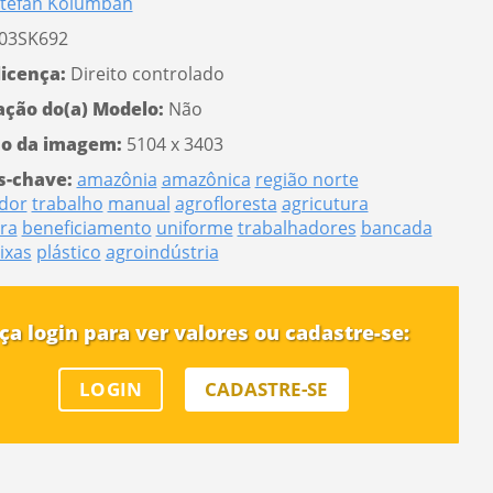
tefan Kolumban
03SK692
licença:
Direito controlado
ação do(a) Modelo:
Não
o da imagem:
5104 x 3403
s-chave:
amazônia
amazônica
região norte
dor
trabalho
manual
agrofloresta
agricutura
ura
beneficiamento
uniforme
trabalhadores
bancada
ixas
plástico
agroindústria
ça login para ver valores ou cadastre-se:
LOGIN
CADASTRE-SE