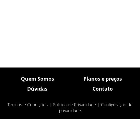
Quem Somos
Planos e preços
Dúvidas
Contato
Termos e Condições
|
Política de Privacidade
|
Configuração de
privacidade
© Pulsar Imagens 2026
- Todos os direitos
reservados.