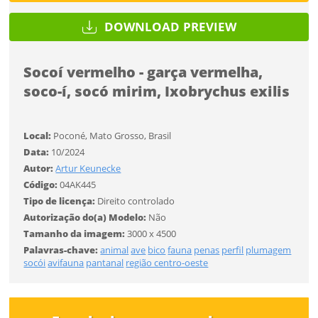
DOWNLOAD PREVIEW
Tamanho
Socoí vermelho - garça vermelha,
Desejo receber novidades sobre a Pulsar Imagens
FINALIZAR
soco-í, socó mirim, Ixobrychus exilis
Li e concordo com os
Termos de Uso do site
CADASTRAR
Local:
Poconé, Mato Grosso, Brasil
Data:
10/2024
Autor:
Artur Keunecke
Já tem uma conta?
Código:
04AK445
Tipo de licença:
Direito controlado
ENTRAR
Autorização do(a) Modelo:
Não
Tamanho da imagem:
3000 x 4500
Palavras-chave:
animal
ave
bico
fauna
penas
perfil
plumagem
Tipo de download
socói
avifauna
pantanal
região centro-oeste