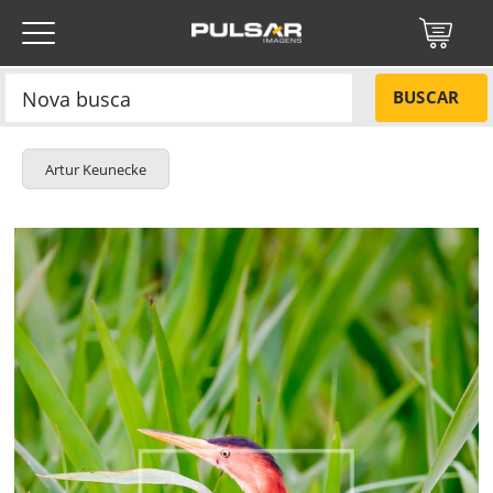
BUSCAR
Artur Keunecke
Título do projeto
NÃO
Título do projeto
Códigos
SIM
Tamanho P
R$ 57,00
Tamanho M
R$ 114,00
ENVIAR
Tamanho G
R$ 171,00