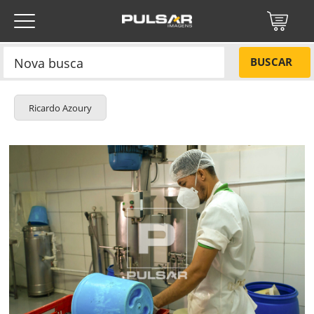
BUSCAR
Ricardo Azoury
Título do projeto
NÃO
Título do projeto
Códigos
SIM
Tamanho P
R$ 57,00
Tamanho M
R$ 114,00
ENVIAR
Tamanho G
R$ 171,00
Protegido por reCAPTCHA —
Privacidade
·
Termos