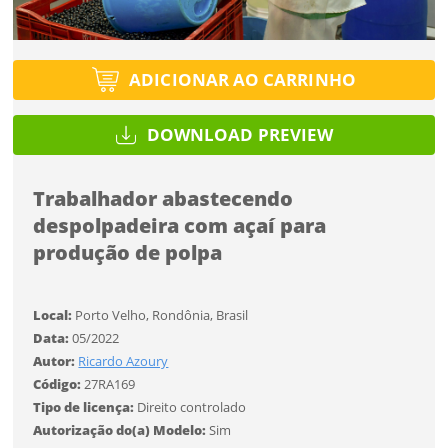
Tipo de projeto
Esqueci a senha
Tipo de projeto
Selecione
Título do projeto
Selecione
ADICIONAR AO CARRINHO
Utilização
Utilização
ENTRAR
DOWNLOAD PREVIEW
ENTRAR
Formato
Formato
Trabalhador abastecendo
Você ainda não tem conta?
despolpadeira com açaí para
Tamanho
Tamanho
produção de polpa
Tipo de projeto
CADASTRE-SE
Selecione
SALVAR
Local:
Porto Velho, Rondônia, Brasil
Utilização
Data:
05/2022
Autor:
Ricardo Azoury
Código:
27RA169
Formato
Tipo de licença:
Direito controlado
Autorização do(a) Modelo:
Sim