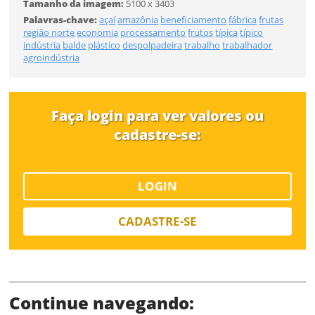
Tamanho da imagem:
5100 x 3403
Tamanho
Palavras-chave:
açaí
amazônia
beneficiamento
fábrica
frutas
região norte
economia
processamento
frutos
típica
típico
Desejo receber novidades sobre a Pulsar Imagens
indústria
balde
plástico
despolpadeira
trabalho
trabalhador
Li e concordo com os
Termos de Uso do site
agroindústria
FINALIZAR
CADASTRAR
Faça login para ver valores ou
Já tem uma conta?
cadastre-se:
ENTRAR
LOGIN
Tipo de download
CADASTRE-SE
Continue navegando: