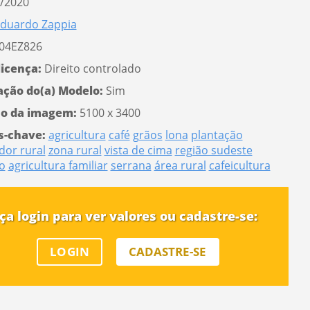
/2020
duardo Zappia
04EZ826
licença:
Direito controlado
ação do(a) Modelo:
Sim
o da imagem:
5100 x 3400
s-chave:
agricultura
café
grãos
lona
plantação
dor rural
zona rural
vista de cima
região sudeste
o
agricultura familiar
serrana
área rural
cafeicultura
ça login para ver valores ou cadastre-se:
LOGIN
CADASTRE-SE