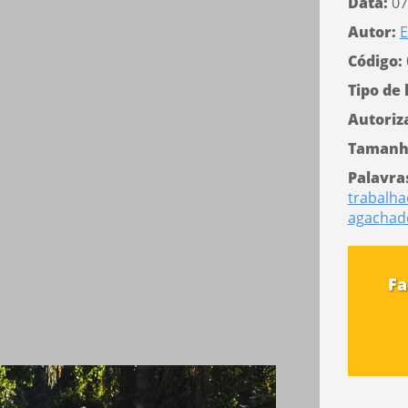
Data:
07
Autor:
E
Código:
Tipo de 
Autoriz
Tamanh
Palavra
trabalha
agachad
Fa