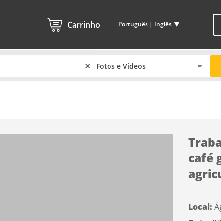
Carrinho
Português | Inglês
×
Traba
café 
agricu
Local:
Á