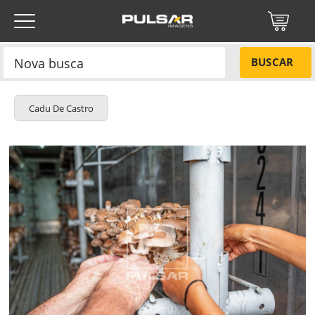
BUSCAR
Cadu De Castro
Título do projeto
NÃO
Título do projeto
Códigos
SIM
Tamanho P
R$ 57,00
ENVIAR
Tamanho M
R$ 114,00
Protegido por reCAPTCHA —
Privacidade
·
Termos
Tamanho G
R$ 171,00
Esqueci a senha
Tipo de projeto
Tipo de projeto