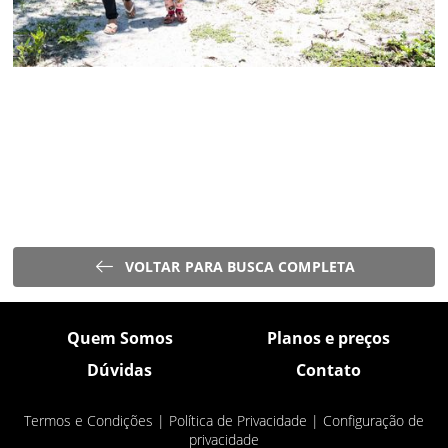
VOLTAR PARA BUSCA COMPLETA
Quem Somos
Planos e preços
Dúvidas
Contato
Termos e Condições
|
Política de Privacidade
|
Configuração de
privacidade