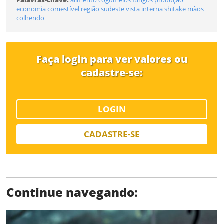
Já tem uma conta?
economia
comestível
região sudeste
vista interna
shitake
mãos
colhendo
Tipo de download
ENTRAR
Faça login para ver valores ou
cadastre-se:
LOGIN
Limite de download
CADASTRE-SE
Continue navegando:
Status