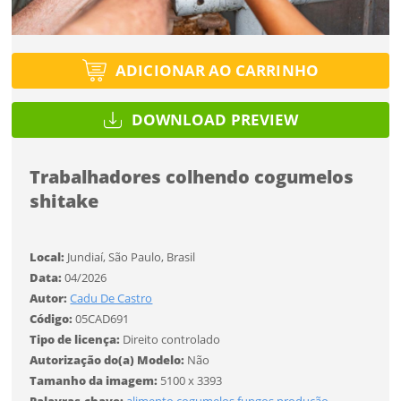
Selecione
Título do projeto
Selecione
ENTRAR
Utilização
ENTRAR
Utilização
ADICIONAR AO CARRINHO
Formato
Formato
DOWNLOAD PREVIEW
Você ainda não tem conta?
Tipo de projeto
Tamanho
SALVAR
CADASTRE-SE
Tamanho
Trabalhadores colhendo cogumelos
Selecione
shitake
Utilização
Local:
Jundiaí, São Paulo, Brasil
Formato
Data:
04/2026
Desejo receber novidades sobre a Pulsar Imagens
Autor:
Cadu De Castro
Li e concordo com os
Termos de Uso do site
Código:
05CAD691
Tamanho
Tipo de licença:
Direito controlado
CADASTRAR
Autorização do(a) Modelo:
Não
Tamanho da imagem:
5100 x 3393
FINALIZAR
Palavras-chave:
alimento
cogumelos
fungos
produção