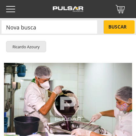
BUSCAR
Ricardo Azoury
Título do projeto
NÃO
Título do projeto
Códigos
SIM
Tamanho P
R$ 57,00
Tamanho M
R$ 114,00
ENVIAR
Tamanho G
R$ 171,00
Protegido por reCAPTCHA —
Privacidade
·
Termos