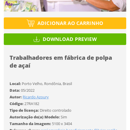
Tipo de projeto
Esqueci a senha
Tipo de projeto
Selecione
Título do projeto
Selecione
ADICIONAR AO CARRINHO
Utilização
Utilização
ENTRAR
DOWNLOAD PREVIEW
ENTRAR
Formato
Formato
Trabalhadores em fábrica de polpa
Você ainda não tem conta?
de açaí
Tamanho
Tamanho
Tipo de projeto
CADASTRE-SE
Selecione
Local:
Porto Velho, Rondônia, Brasil
SALVAR
Data:
05/2022
Utilização
Autor:
Ricardo Azoury
Código:
27RA182
Tipo de licença:
Direito controlado
Formato
Autorização do(a) Modelo:
Sim
Tamanho da imagem:
5100 x 3404