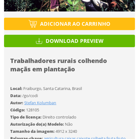
Tipo de projeto
Esqueci a senha
Tipo de projeto
Selecione
Título do projeto
Selecione
ADICIONAR AO CARRINHO
Utilização
Utilização
ENTRAR
DOWNLOAD PREVIEW
ENTRAR
Formato
Formato
Trabalhadores rurais colhendo
Você ainda não tem conta?
maçãs em plantação
Tamanho
Tamanho
Tipo de projeto
CADASTRE-SE
Selecione
Local:
Fraiburgo, Santa Catarina, Brasil
SALVAR
Data:
/go/codi
Utilização
Autor:
Stefan Kolumban
Código:
128105
Formato
Tipo de licença:
Direito controlado
Autorização do(a) Modelo:
Não
Tamanho da imagem:
4912 x 3240
Tamanho
Palavras-chave:
agricultura
caixas
caixote
colheita
fruta
fruto