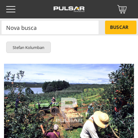
BUSCAR
Stefan Kolumban
Título do projeto
NÃO
Título do projeto
Códigos
SIM
Tamanho P
R$ 57,00
Tamanho M
R$ 114,00
ENVIAR
Tamanho G
R$ 171,00
Protegido por reCAPTCHA —
Privacidade
·
Termos