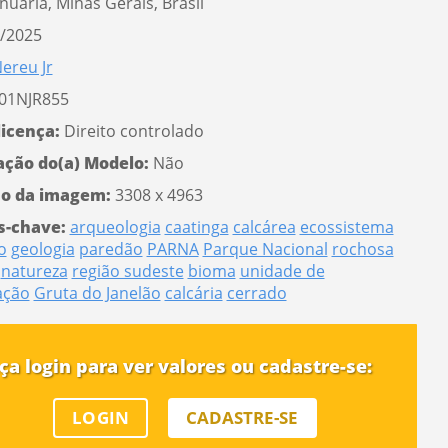
anuária, Minas Gerais, Brasil
/2025
ereu Jr
01NJR855
licença:
Direito controlado
ação do(a) Modelo:
Não
o da imagem:
3308 x 4963
s-chave:
arqueologia
caatinga
calcárea
ecossistema
o
geologia
paredão
PARNA
Parque Nacional
rochosa
natureza
região sudeste
bioma
unidade de
ação
Gruta do Janelão
calcária
cerrado
ça login para ver valores ou cadastre-se:
LOGIN
CADASTRE-SE