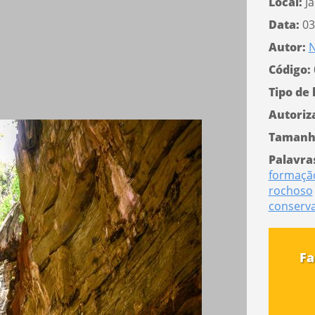
Local:
J
Data:
03
Autor:
N
Código:
Tipo de 
Autoriz
Tamanh
Palavra
formaçã
rochoso
conserv
Fa