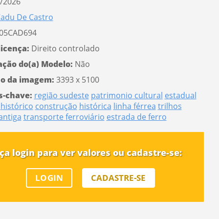
/2026
adu De Castro
05CAD694
licença:
Direito controlado
ação do(a) Modelo:
Não
o da imagem:
3393 x 5100
s-chave:
região sudeste
patrimonio cultural
estadual
histórico
construção
histórica
linha férrea
trilhos
antiga
transporte
ferroviário
estrada de ferro
ça login para ver valores ou cadastre-se:
LOGIN
CADASTRE-SE