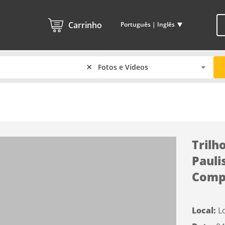
Carrinho
Português | Inglês
×
Trilh
Pauli
Compl
Local:
L