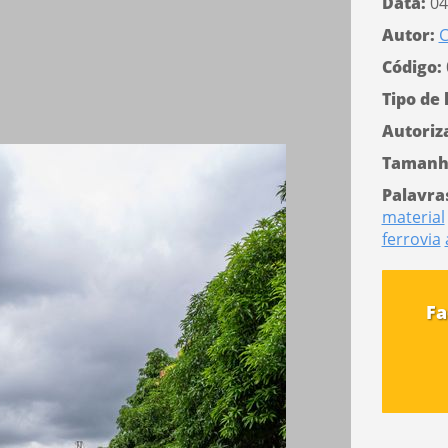
Data:
04
Autor:
C
Código:
Tipo de 
Autoriz
Tamanh
Palavra
material
ferrovia
Fa