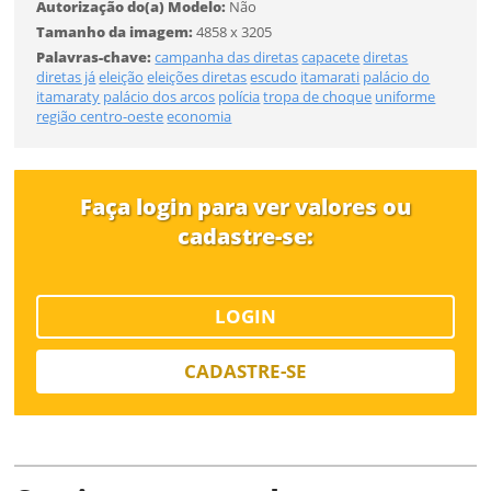
Autorização do(a) Modelo:
Não
Tamanho
Tamanho da imagem:
4858 x 3205
Palavras-chave:
campanha das diretas
capacete
diretas
diretas já
eleição
eleições diretas
escudo
itamarati
palácio do
Desejo receber novidades sobre a Pulsar Imagens
itamaraty
palácio dos arcos
polícia
tropa de choque
uniforme
FINALIZAR
região centro-oeste
economia
Li e concordo com os
Termos de Uso do site
CADASTRAR
Faça login para ver valores ou
cadastre-se:
Já tem uma conta?
ENTRAR
LOGIN
Tipo de download
CADASTRE-SE