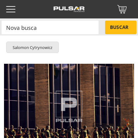
BUSCAR
Salomon Cytrynowicz
Título do projeto
NÃO
Título do projeto
Códigos
SIM
Tamanho P
R$ 57,00
Tamanho M
R$ 114,00
ENVIAR
Tamanho G
R$ 171,00