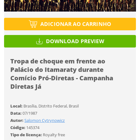
Protegido por reCAPTCHA —
Privacidade
·
Termos
Tipo de projeto
Tipo de projeto
Esqueci a senha
Selecione
Título do projeto
ADICIONAR AO CARRINHO
Selecione
Utilização
Utilização
DOWNLOAD PREVIEW
ENTRAR
ENTRAR
Formato
Formato
Tropa de choque em frente ao
Palácio do Itamaraty durante
Tamanho
Você ainda não tem conta?
Tamanho
Comício Pró-Diretas - Campanha
Diretas Já
Tipo de projeto
CADASTRE-SE
Selecione
SALVAR
Local:
Brasília, Distrito Federal, Brasil
Utilização
Data:
07/1987
Autor:
Salomon Cytrynowicz
Formato
Código:
145374
Tipo de licença:
Royalty free