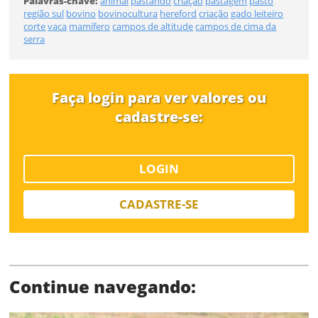
Palavras-chave:
animal
pastando
criação
pastagem
pasto
Tamanho
região sul
bovino
bovinocultura
hereford
criação
gado leiteiro
corte
vaca
mamífero
campos de altitude
campos de cima da
serra
Desejo receber novidades sobre a Pulsar Imagens
Li e concordo com os
Termos de Uso do site
FINALIZAR
CADASTRAR
Faça login para ver valores ou
cadastre-se:
Já tem uma conta?
LOGIN
ENTRAR
CADASTRE-SE
Tipo de download
Continue navegando: