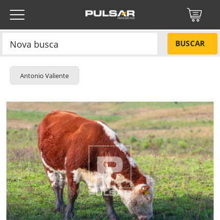
BUSCAR
Antonio Valiente
Título do projeto
NÃO
Título do projeto
Códigos
SIM
Tamanho P
R$ 57,00
Tamanho M
R$ 114,00
ENVIAR
Tamanho G
R$ 171,00
Protegido por reCAPTCHA —
Privacidade
·
Termos