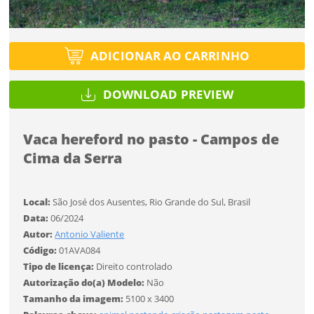
Tipo de projeto
Tipo de projeto
Esqueci a senha
Selecione
Título do projeto
Selecione
ADICIONAR AO CARRINHO
Utilização
Utilização
DOWNLOAD PREVIEW
ENTRAR
ENTRAR
Formato
Formato
Vaca hereford no pasto - Campos de
Cima da Serra
Você ainda não tem conta?
Tamanho
Tamanho
Tipo de projeto
CADASTRE-SE
Local:
São José dos Ausentes, Rio Grande do Sul, Brasil
Selecione
Data:
06/2024
SALVAR
Utilização
Autor:
Antonio Valiente
Código:
01AVA084
Tipo de licença:
Direito controlado
Formato
Autorização do(a) Modelo:
Não
Tamanho da imagem:
5100 x 3400